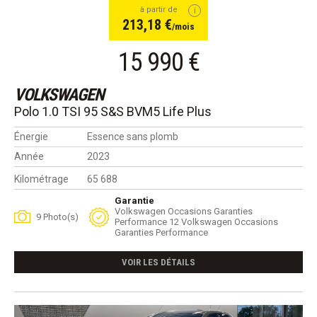
à partir de
213,18 €
/mois
15 990 €
VOLKSWAGEN
Polo 1.0 TSI 95 S&S BVM5 Life Plus
Énergie
Essence sans plomb
Année
2023
Kilométrage
65 688
Garantie
Volkswagen Occasions Garanties
9 Photo(s)
Performance 12 Volkswagen Occasions
Garanties Performance
VOIR LES DÉTAILS