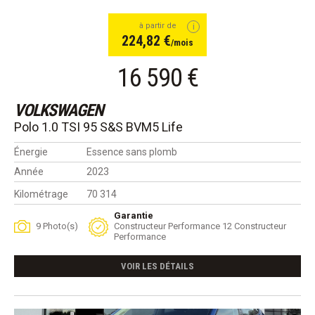
à partir de
224,82 €
/mois
16 590 €
VOLKSWAGEN
Polo 1.0 TSI 95 S&S BVM5 Life
Énergie
Essence sans plomb
Année
2023
Kilométrage
70 314
Garantie
9 Photo(s)
Constructeur Performance 12 Constructeur
Performance
VOIR LES DÉTAILS