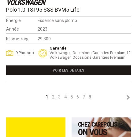
VOLKSWAGEN
Polo 1.0 TSI 95 S&S BVM5 Life
Énergie
Essence sans plomb
Année
2023
Kilométrage
29 309
Garantie
9 Photo(s)
Volkswagen Occasions Garanties Premium 12
Volkswagen Occasions Garanties Premium
VOIR LES DÉTAILS
1
2
3
4
5
6
7
8
CHEZ CAREPOLIS
ON VOUS