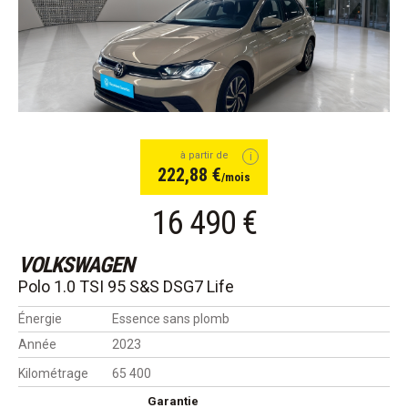
à partir de
222,88 €
/mois
16 490 €
VOLKSWAGEN
Polo 1.0 TSI 95 S&S DSG7 Life
Énergie
Essence sans plomb
Année
2023
Kilométrage
65 400
Garantie