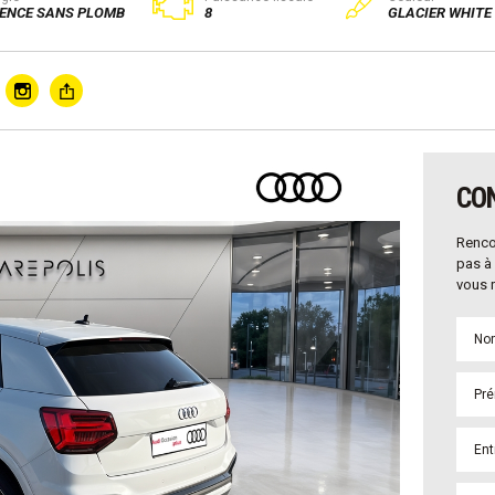
ENCE SANS PLOMB
8
GLACIER WHITE
CO
Renco
pas à 
vous r