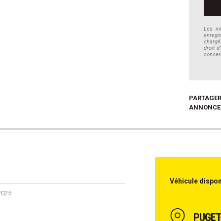
Les in
enregi
chargé
droit d
concer
PARTAGER
ANNONCE
Véhicule dispon
2025
PUGET