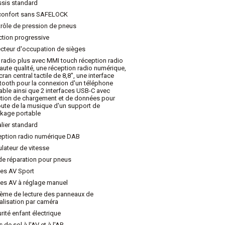
sis standard
confort sans SAFELOCK
rôle de pression de pneus
ction progressive
cteur d'occupation de sièges
radio plus avec MMI touch réception radio
aute qualité, une réception radio numérique,
cran central tactile de 8,8", une interface
tooth pour la connexion d'un téléphone
able ainsi que 2 interfaces USB-C avec
tion de chargement et de données pour
oute de la musique d'un support de
kage portable
lier standard
ption radio numérique DAB
lateur de vitesse
de réparation pour pneus
es AV Sport
es AV à réglage manuel
ème de lecture des panneaux de
alisation par caméra
rité enfant électrique
s de sol à l'AV et à l'AR