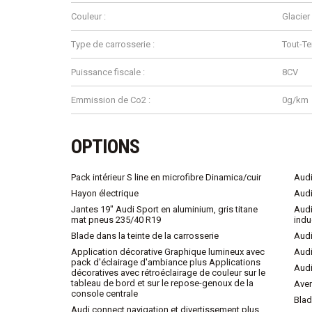
Couleur :
Glacier
Type de carrosserie :
Tout-Te
Puissance fiscale :
8CV
Emmission de Co2 :
0g/km
OPTIONS
Pack intérieur S line en microfibre Dinamica/cuir
Audi
Hayon électrique
Audi
Jantes 19" Audi Sport en aluminium, gris titane
Audi
mat pneus 235/40 R19
indu
Blade dans la teinte de la carrosserie
Audi
Application décorative Graphique lumineux avec
Audi
pack d'éclairage d'ambiance plus Applications
Audi
décoratives avec rétroéclairage de couleur sur le
tableau de bord et sur le repose-genoux de la
Aver
console centrale
Blad
Audi connect navigation et divertissement plus