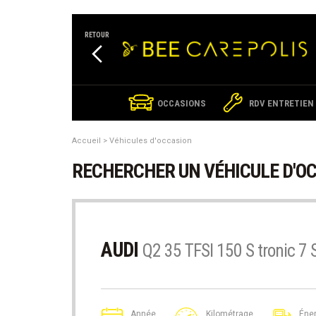
Cookies management panel
RETOUR
OCCASIONS
RDV ENTRETIEN
Accueil
Véhicules d'occasion
RECHERCHER UN VÉHICULE D'O
AUDI
Q2 35 TFSI 150 S tronic 7 S
Année
Kilométrage
Éner