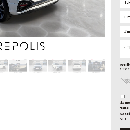
Veuill
«code 
J'autorise Groupe Carepolis à collecter mes
donné
trait
seron
plus