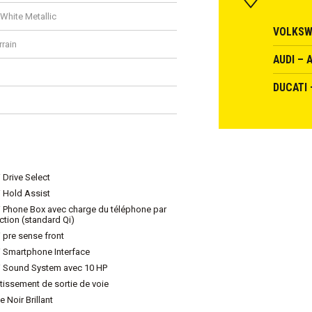
 White Metallic
VOLKSW
rrain
AUDI – 
DUCATI 
 Drive Select
 Hold Assist
 Phone Box avec charge du téléphone par
ction (standard Qi)
 pre sense front
 Smartphone Interface
 Sound System avec 10 HP
tissement de sortie de voie
e Noir Brillant