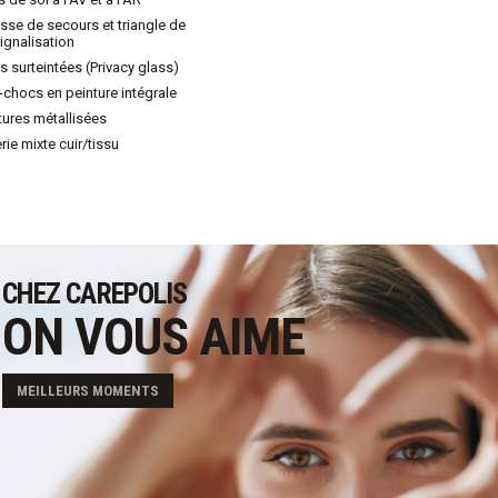
sse de secours et triangle de
ignalisation
es surteintées (Privacy glass)
-chocs en peinture intégrale
tures métallisées
erie mixte cuir/tissu
CHEZ CAREPOLIS
ON VOUS AIME
MEILLEURS MOMENTS