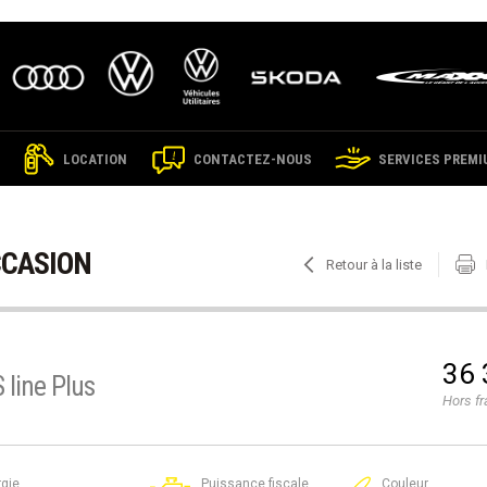
LOCATION
CONTACTEZ-NOUS
SERVICES PREMI
CCASION
Retour à la liste
36 
 line Plus
Hors fr
gie
Puissance fiscale
Couleur