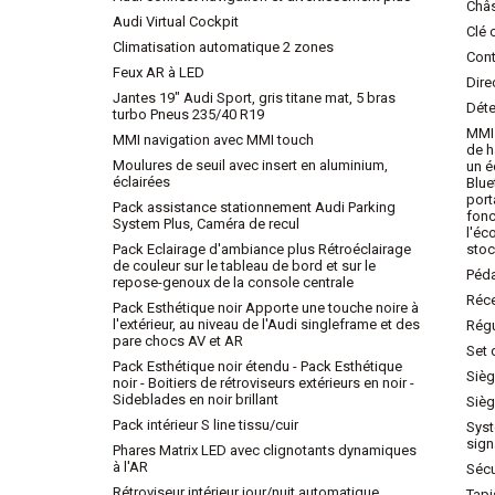
Châs
Audi Virtual Cockpit
Clé 
Climatisation automatique 2 zones
Cont
Feux AR à LED
Dire
Jantes 19" Audi Sport, gris titane mat, 5 bras
Déte
turbo Pneus 235/40 R19
MMI 
MMI navigation avec MMI touch
de h
Moulures de seuil avec insert en aluminium,
un é
éclairées
Blue
port
Pack assistance stationnement Audi Parking
fonc
System Plus, Caméra de recul
l'éc
Pack Eclairage d'ambiance plus Rétroéclairage
stoc
de couleur sur le tableau de bord et sur le
Péda
repose-genoux de la console centrale
Réce
Pack Esthétique noir Apporte une touche noire à
l'extérieur, au niveau de l'Audi singleframe et des
Régu
pare chocs AV et AR
Set 
Pack Esthétique noir étendu - Pack Esthétique
Sièg
noir - Boitiers de rétroviseurs extérieurs en noir -
Sideblades en noir brillant
Sièg
Pack intérieur S line tissu/cuir
Syst
sign
Phares Matrix LED avec clignotants dynamiques
à l'AR
Sécu
Rétroviseur intérieur jour/nuit automatique
Tapi