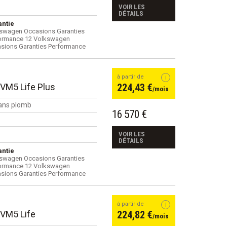
VOIR LES
DÉTAILS
ntie
swagen Occasions Garanties
ormance 12 Volkswagen
sions Garanties Performance
à partir de
BVM5 Life Plus
224,43 €
/mois
ans plomb
16 570 €
VOIR LES
DÉTAILS
ntie
swagen Occasions Garanties
ormance 12 Volkswagen
sions Garanties Performance
à partir de
BVM5 Life
224,82 €
/mois