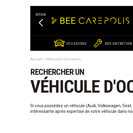
Panneau de gestion des cookies
RETOUR
OCCASIONS
RDV ENTRETIEN
Accueil
Véhicules d'occasion
RECHERCHER UN
VÉHICULE D'O
Si vous possédez un véhicule (Audi, Volkswagen, Seat,
intéressante après expertise de votre véhicule dans no