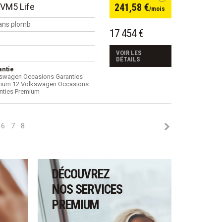
BVM5 Life
241,58 €
/mois
ans plomb
17 454 €
VOIR LES
DÉTAILS
ntie
swagen Occasions Garanties
ium 12 Volkswagen Occasions
nties Premium
6
7
8
DÉCOUVREZ
NOS SERVICES
PREMIUM