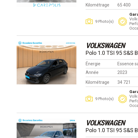
Kilométrage
65 400
Gara
Volk
9 Photo(s)
Perf
Occa
VOLKSWAGEN
Polo 1.0 TSI 95 S&S 
Énergie
Essence s
Année
2023
Kilométrage
34 721
Gara
Volk
9 Photo(s)
Perf
Occa
VOLKSWAGEN
Polo 1.0 TSI 95 S&S 