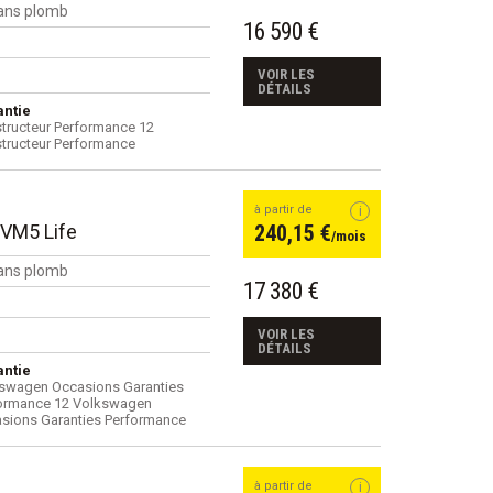
ans plomb
16 590 €
VOIR LES
DÉTAILS
ntie
tructeur Performance 12
tructeur Performance
à partir de
BVM5 Life
240,15 €
/mois
ans plomb
17 380 €
VOIR LES
DÉTAILS
ntie
swagen Occasions Garanties
ormance 12 Volkswagen
sions Garanties Performance
à partir de