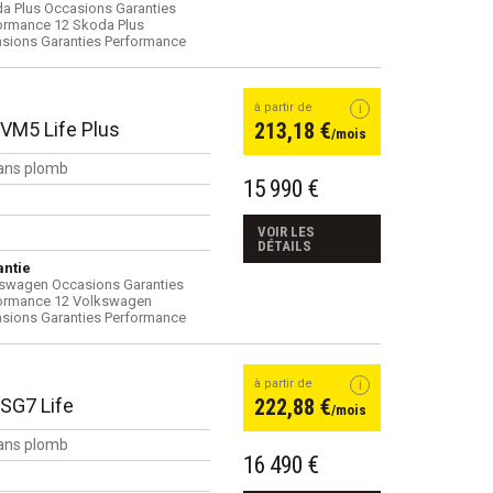
a Plus Occasions Garanties
ormance 12 Skoda Plus
sions Garanties Performance
à partir de
BVM5 Life Plus
213,18 €
/mois
ans plomb
15 990 €
VOIR LES
DÉTAILS
ntie
swagen Occasions Garanties
ormance 12 Volkswagen
sions Garanties Performance
à partir de
DSG7 Life
222,88 €
/mois
ans plomb
16 490 €