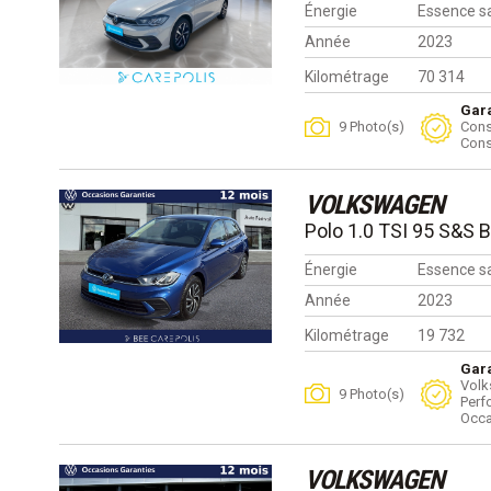
Énergie
Essence s
Année
2023
Kilométrage
70 314
Gara
9 Photo(s)
Cons
Cons
VOLKSWAGEN
Polo 1.0 TSI 95 S&S 
Énergie
Essence s
Année
2023
Kilométrage
19 732
Gara
Volk
9 Photo(s)
Perf
Occa
VOLKSWAGEN