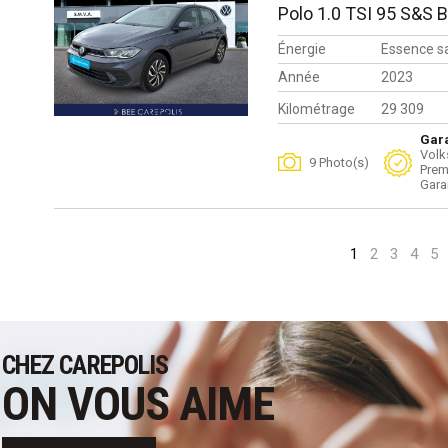
Polo 1.0 TSI 95 S&S 
Énergie
Essence s
Année
2023
Kilométrage
29 309
Gara
Volk
9 Photo(s)
Prem
Gara
1
2
3
4
5
CHEZ CAREPOLIS
ON VOUS AIME