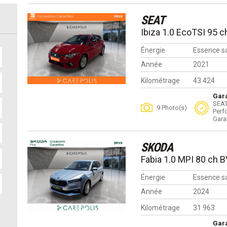
SEAT
Ibiza 1.0 EcoTSI 95 
Énergie
Essence s
Année
2021
Kilométrage
43 424
Gara
SEAT
9 Photo(s)
Perf
Gara
SKODA
Fabia 1.0 MPI 80 ch 
Énergie
Essence s
Année
2024
Kilométrage
31 963
Gara