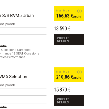
à partir de
ch S/S BVM5 Urban
166,63 €
/mois
ans plomb
13 590 €
VOIR LES
DÉTAILS
ntie
 Occasions Garanties
ormance 12 SEAT Occasions
nties Performance
à partir de
BVM5 Selection
210,86 €
/mois
ans plomb
15 870 €
VOIR LES
DÉTAILS
ntie