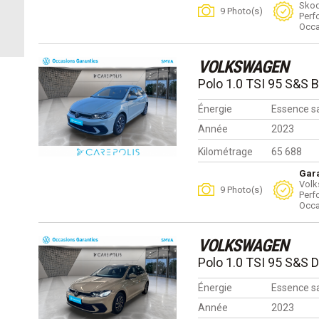
Skod
9 Photo(s)
Perf
Occa
VOLKSWAGEN
Polo 1.0 TSI 95 S&S 
Énergie
Essence s
Année
2023
Kilométrage
65 688
Gara
Volk
9 Photo(s)
Perf
Occa
VOLKSWAGEN
Polo 1.0 TSI 95 S&S 
Énergie
Essence s
Année
2023