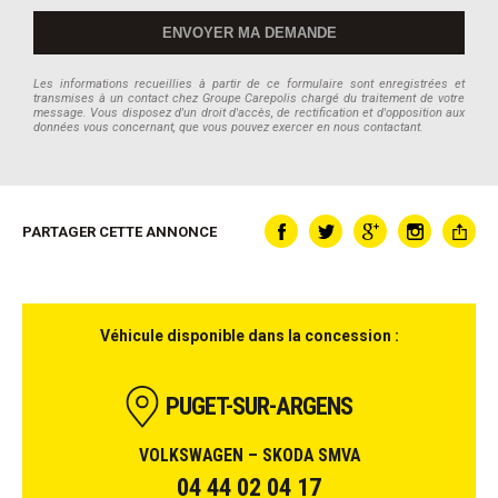
Les informations recueillies à partir de ce formulaire sont enregistrées et
transmises à un contact chez Groupe Carepolis chargé du traitement de votre
message. Vous disposez d'un droit d'accès, de rectification et d'opposition aux
données vous concernant, que vous pouvez exercer en nous contactant.
PARTAGER CETTE ANNONCE
Véhicule disponible dans la concession :
PUGET-SUR-ARGENS
VOLKSWAGEN – SKODA SMVA
04 44 02 04 17