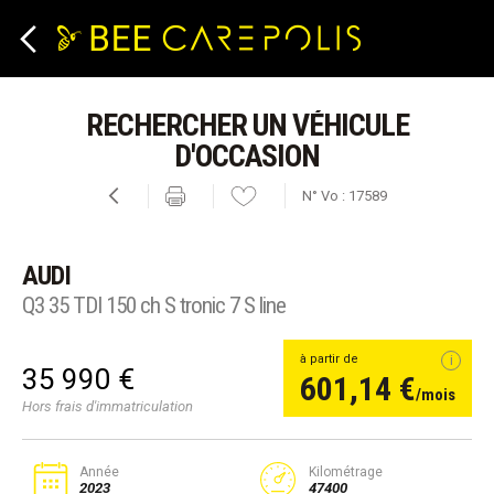
Cookies management panel
RECHERCHER UN VÉHICULE
D'OCCASION
N° Vo : 17589
AUDI
Q3 35 TDI 150 ch S tronic 7 S line
à partir de
35 990 €
601,14 €
/mois
Hors frais d'immatriculation
Année
Kilométrage
2023
47400