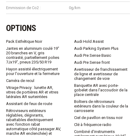
Emmission de Co2 :
0g/km
OPTIONS
Pack Esthétique Noir
Audi Hold Assist
Jantes en aluminium coulé 19"
Audi Parking System Plus
20 branches en V, gris
Audi Pre Sense Basic
contrasté, partiellement polies
7Jx19", pneus 235/50 R19
Audi Pre Sense front
Hayon assisté électriquement
Avertisseur de franchissement
pour l'ouverture et la fermeture
de ligne et avertisseur de
changement de voie
Caméra de recul
Banquette AR avec porte-
Vitrage Privacy : lunette AR,
gobelet dans l'accoudoir de la
vitres de portières AR et vitres
place centrale
latérales AR surteintées
Boîtiers de rétroviseurs
Assistant de feux de route
extérieurs dans la couleur de la
Rétroviseurs extérieurs
carrosserie
réglables, dégivrants,
Ciel de pavillon en tissu noir
rabattables électriquement
avec fonction rabat
Clé à fréquence radio
automatique côté passager AV,
Combiné d'instruments
marche AR enclenchée) et