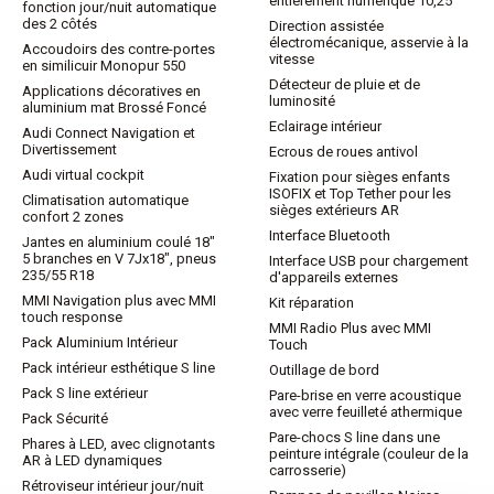
entièrement numérique 10,25"
fonction jour/nuit automatique
des 2 côtés
Direction assistée
électromécanique, asservie à la
Accoudoirs des contre-portes
vitesse
en similicuir Monopur 550
Détecteur de pluie et de
Applications décoratives en
luminosité
aluminium mat Brossé Foncé
Eclairage intérieur
Audi Connect Navigation et
Divertissement
Ecrous de roues antivol
Audi virtual cockpit
Fixation pour sièges enfants
ISOFIX et Top Tether pour les
Climatisation automatique
sièges extérieurs AR
confort 2 zones
Interface Bluetooth
Jantes en aluminium coulé 18"
5 branches en V 7Jx18", pneus
Interface USB pour chargement
235/55 R18
d'appareils externes
MMI Navigation plus avec MMI
Kit réparation
touch response
MMI Radio Plus avec MMI
Pack Aluminium Intérieur
Touch
Pack intérieur esthétique S line
Outillage de bord
Pack S line extérieur
Pare-brise en verre acoustique
avec verre feuilleté athermique
Pack Sécurité
Pare-chocs S line dans une
Phares à LED, avec clignotants
peinture intégrale (couleur de la
AR à LED dynamiques
carrosserie)
Rétroviseur intérieur jour/nuit