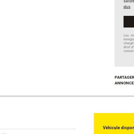
seron
plus
Les in
enregi
chargé
droit d
concer
PARTAGER
ANNONCE
Véhicule dispon