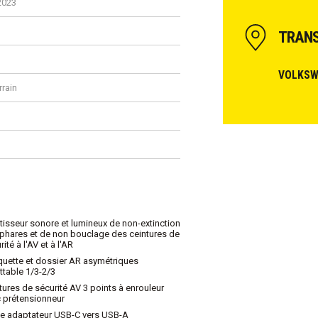
2023
TRANS
VOLKSW
rrain
tisseur sonore et lumineux de non-extinction
phares et de non bouclage des ceintures de
ité à l'AV et à l'AR
uette et dossier AR asymétriques
ttable 1/3-2/3
tures de sécurité AV 3 points à enrouleur
 prétensionneur
e adaptateur USB-C vers USB-A