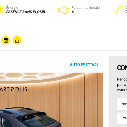
Énergie
Puissance fiscale
ESSENCE SANS PLOMB
6
CO
Renco
pas à 
vous r