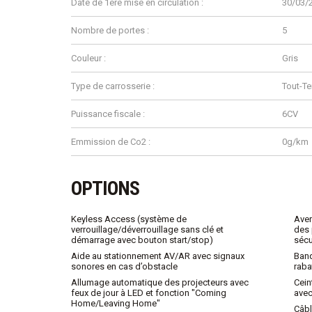
Date de 1ère mise en circulation :
30/03/
Nombre de portes :
5
Couleur :
Gris
Type de carrosserie :
Tout-Te
Puissance fiscale :
6CV
Emmission de Co2 :
0g/km
OPTIONS
Keyless Access (système de
Aver
verrouillage/déverrouillage sans clé et
des 
démarrage avec bouton start/stop)
sécur
Aide au stationnement AV/AR avec signaux
Banq
sonores en cas d’obstacle
raba
Allumage automatique des projecteurs avec
Cein
feux de jour à LED et fonction "Coming
avec
Home/Leaving Home"
Câbl