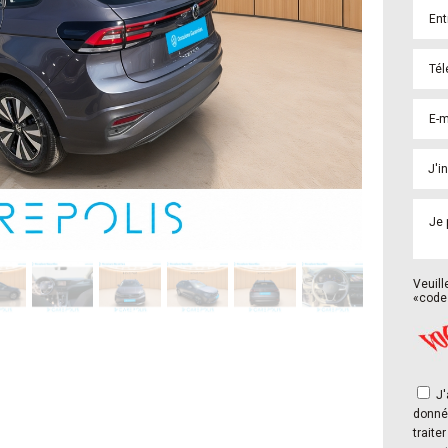
Veuill
«code 
J'autorise Groupe Carepolis à collecter mes
donné
trait