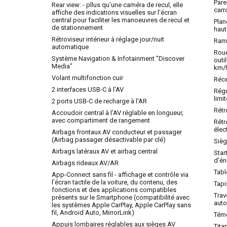
Pare
Rear view: - pllus qu’une caméra de recul, elle
carr
affiche des indications visuelles sur l’écran
central pour faciliter les manoeuvres de recul et
Plan
de stationnement
haut
Rétroviseur intérieur à réglage jour/nuit
Ramp
automatique
Roue
Système Navigation & Infotainment "Discover
outi
Media"
km/
Volant multifonction cuir
Réce
2 interfaces USB-C à l'AV
Régu
limi
2 ports USB-C de recharge à l'AR
Rétr
Accoudoir central à l'AV réglable en longueur,
avec compartiment de rangement
Rétr
élec
Airbags frontaux AV conducteur et passager
(Airbag passager désactivable par clé)
Sièg
Airbags latéraux AV et airbag central
Star
d'én
Airbags rideaux AV/AR
Tab
App-Connect sans fil - affichage et contrôle via
l’écran tactile de la voiture, du contenu, des
Tapi
fonctions et des applications compatibles
Trav
présents sur le Smartphone (compatibilité avec
aut
les systèmes Apple CarPlay, Apple CarPlay sans
fil, Android Auto, MirrorLink)
Témo
Appuis lombaires réglables aux sièges AV
Tita