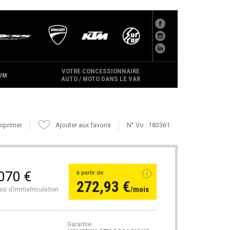
VOTRE CONCESSIONNAIRE
UM
AUTO / MOTO DANS LE VAR
mprimer
Ajouter aux favoris
N° Vo : 183361
070 €
à partir de
272,93 €
/mois
ais d'immatriculation
Garantie