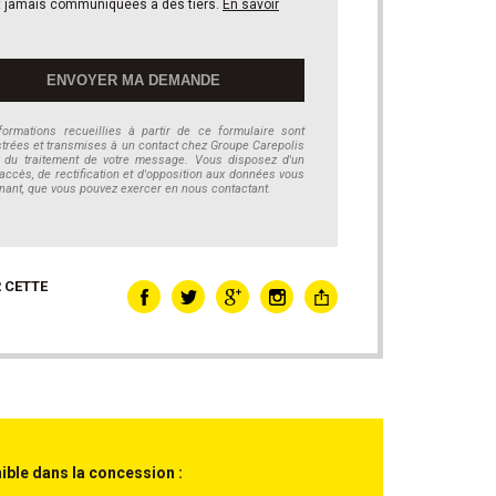
t jamais communiquées à des tiers.
En savoir
formations recueillies à partir de ce formulaire sont
strées et transmises à un contact chez Groupe Carepolis
 du traitement de votre message. Vous disposez d'un
'accès, de rectification et d'opposition aux données vous
nant, que vous pouvez exercer en nous contactant.
 CETTE
ible dans la concession :