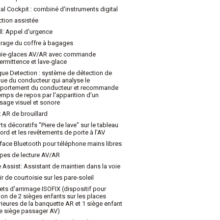
tal Cockpit : combiné d'instruments digital
ction assistée
ll: Appel d'urgence
irage du coffre à bagages
uie-glaces AV/AR avec commande
termittence et lave-glace
gue Detection : système de détection de
gue du conducteur qui analyse le
portement du conducteur et recommande
emps de repos par l'apparition d'un
age visuel et sonore
 AR de brouillard
rts décoratifs "Piere de lave" sur le tableau
ord et les revêtements de porte à l’AV
rface Bluetooth pour téléphone mains libres
es de lecture AV/AR
 Assist: Assistant de maintien dans la voie
ir de courtoisie sur les pare-soleil
lets d'arrimage ISOFIX (dispositif pour
tion de 2 sièges enfants sur les places
rieures de la banquette AR et 1 siège enfant
le siège passager AV)