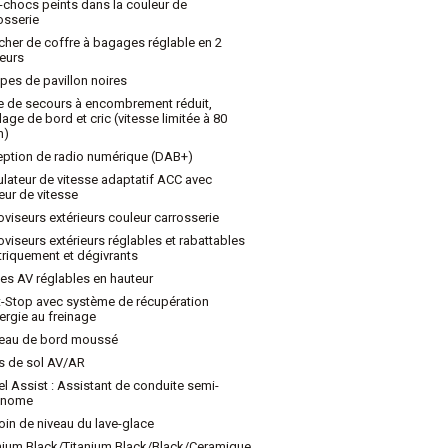
-chocs peints dans la couleur de
osserie
cher de coffre à bagages réglable en 2
eurs
es de pavillon noires
 de secours à encombrement réduit,
llage de bord et cric (vitesse limitée à 80
h)
ption de radio numérique (DAB+)
lateur de vitesse adaptatif ACC avec
teur de vitesse
oviseurs extérieurs couleur carrosserie
oviseurs extérieurs réglables et rabattables
triquement et dégivrants
es AV réglables en hauteur
t-Stop avec système de récupération
ergie au freinage
leau de bord moussé
s de sol AV/AR
el Assist : Assistant de conduite semi-
onome
in de niveau du lave-glace
nium Black/Titanium Black/Black/Ceramique