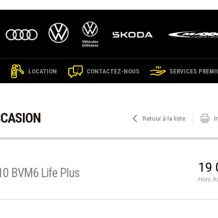
LOCATION
CONTACTEZ-NOUS
SERVICES PREMI
CCASION
Retour à la liste
I
19 
110 BVM6 Life Plus
Hors fr