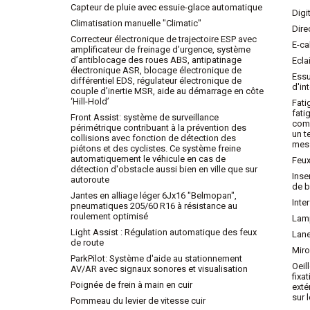
Capteur de pluie avec essuie-glace automatique
Digi
Climatisation manuelle "Climatic"
Dire
Correcteur électronique de trajectoire ESP avec
E-ca
amplificateur de freinage d’urgence, système
d’antiblocage des roues ABS, antipatinage
Ecla
électronique ASR, blocage électronique de
Ess
différentiel EDS, régulateur électronique de
d'in
couple d’inertie MSR, aide au démarrage en côte
‘Hill-Hold’
Fati
fati
Front Assist: système de surveillance
com
périmétrique contribuant à la prévention des
un t
collisions avec fonction de détection des
mess
piétons et des cyclistes. Ce système freine
automatiquement le véhicule en cas de
Feux
détection d'obstacle aussi bien en ville que sur
Inse
autoroute
de b
Jantes en alliage léger 6Jx16 "Belmopan",
Inte
pneumatiques 205/60 R16 à résistance au
roulement optimisé
Lamp
Light Assist : Régulation automatique des feux
Lane
de route
Miro
ParkPilot: Système d'aide au stationnement
Oeil
AV/AR avec signaux sonores et visualisation
fixa
Poignée de frein à main en cuir
exté
sur 
Pommeau du levier de vitesse cuir